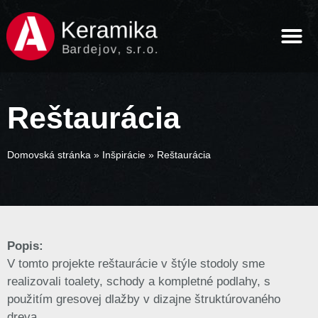
Reštaurácia
Domovská stránka
»
Inšpirácie
»
Reštaurácia
Popis:
V tomto projekte reštaurácie v štýle stodoly sme
realizovali toalety, schody a kompletné podlahy, s
použitím gresovej dlažby v dizajne štruktúrovaného
dreva.