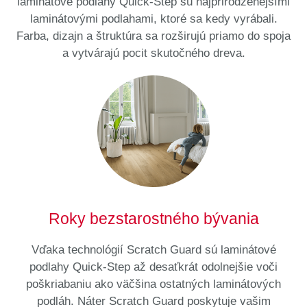
laminátové podlahy Quick-Step sú najprirodzenejšími
laminátovými podlahami, ktoré sa kedy vyrábali.
Farba, dizajn a štruktúra sa rozširujú priamo do spoja
a vytvárajú pocit skutočného dreva.
Roky bezstarostného bývania
Vďaka technológií Scratch Guard sú laminátové
podlahy Quick-Step až desaťkrát odolnejšie voči
poškriabaniu ako väčšina ostatných laminátových
podláh. Náter Scratch Guard poskytuje vašim