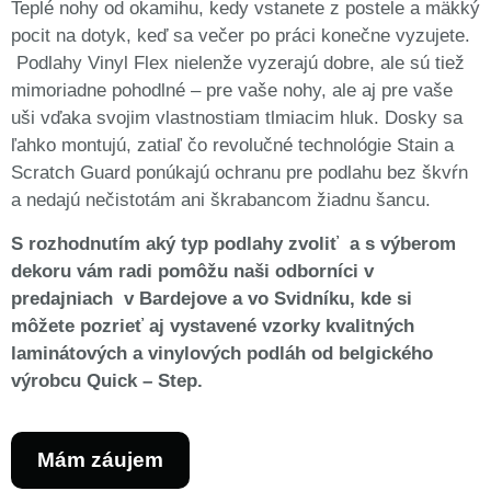
Teplé nohy od okamihu, kedy vstanete z postele a mäkký
pocit na dotyk, keď sa večer po práci konečne vyzujete.
Podlahy Vinyl Flex nielenže vyzerajú dobre, ale sú tiež
mimoriadne pohodlné – pre vaše nohy, ale aj pre vaše
uši vďaka svojim vlastnostiam tlmiacim hluk. Dosky sa
ľahko montujú, zatiaľ čo revolučné technológie Stain a
Scratch Guard ponúkajú ochranu pre podlahu bez škvŕn
a nedajú nečistotám ani škrabancom žiadnu šancu.
S rozhodnutím aký typ podlahy zvoliť a s výberom
dekoru vám radi pomôžu naši odborníci v
predajniach v Bardejove a vo Svidníku, kde si
môžete pozrieť aj vystavené vzorky kvalitných
laminátových a vinylových podláh od belgického
výrobcu Quick – Step.
Mám záujem