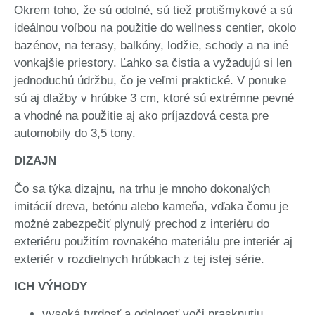
Okrem toho, že sú odolné, sú tiež protišmykové a sú
ideálnou voľbou na použitie do wellness centier, okolo
bazénov, na terasy, balkóny, lodžie, schody a na iné
vonkajšie priestory. Ľahko sa čistia a vyžadujú si len
jednoduchú údržbu, čo je veľmi praktické. V ponuke
sú aj dlažby v hrúbke 3 cm, ktoré sú extrémne pevné
a vhodné na použitie aj ako príjazdová cesta pre
automobily do 3,5 tony.
DIZAJN
Čo sa týka dizajnu, na trhu je mnoho dokonalých
imitácií dreva, betónu alebo kameňa, vďaka čomu je
možné zabezpečiť plynulý prechod z interiéru do
exteriéru použitím rovnakého materiálu pre interiér aj
exteriér v rozdielnych hrúbkach z tej istej série.
ICH VÝHODY
vysoká tvrdosť a odolnosť voči prasknutiu,