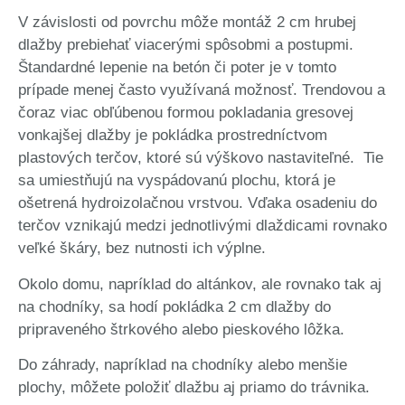
V závislosti od povrchu môže montáž 2 cm hrubej
dlažby prebiehať viacerými spôsobmi a postupmi.
Štandardné lepenie na betón či poter je v tomto
prípade menej často využívaná možnosť.
Trendovou a
čoraz viac obľúbenou formou pokladania gresovej
vonkajšej dlažby je pokládka prostredníctvom
plastových terčov, ktoré sú výškovo nastaviteľné. Tie
sa umiestňujú na vyspádovanú plochu, ktorá je
ošetrená hydroizolačnou vrstvou. Vďaka osadeniu do
terčov vznikajú medzi jednotlivými dlaždicami rovnako
veľké škáry, bez nutnosti ich výplne.
Okolo domu, napríklad do altánkov, ale rovnako tak aj
na chodníky, sa hodí pokládka 2 cm dlažby do
pripraveného štrkového alebo pieskového lôžka.
Do záhrady, napríklad na chodníky alebo menšie
plochy, môžete položiť dlažbu aj priamo do trávnika.