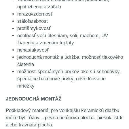
opotrebeniu a záťaži
mrazuvzdornosť
stálofarebnosť
protišmykovosť
odolnosť voči plesniam, soli, machom, UV
žiareniu a zmenám teploty
nenasiakavosť
jednoduchá montáž a údržba, možnosť tlakového
čistenia
možnosť špeciálnych prvkov ako sú schodovky,
špeciálne bazénové prvky, odvodňovacie
mriežky
JEDNODUCHÁ MONTÁŽ
Podkladový materiál pre vonkajšiu keramickú dlažbu
môže byť rôzny – pevná betónová plocha, piesok, štrk
alebo trávnatá plocha.